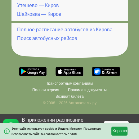
Утешево — Киров
Шайковка — Киров
Полное расписание автобусов из Кирова
.
Поиск автобусных рейсов
.
Транспортным компаниям
Полная версия
Правила и документы
Возврат билета
© 2008—2026 Автовокзалы.ру
В приложении расписание
×
останется с вами даже без
Скачать
Этот сайт использует cookie и Яндекс.Метрику. Продолжая
Хорошо
интернета!
использовать сайт, вы соглашаетесь с этим.