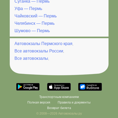
Суганка — Пермь
Уфа — Пермь
Чайковский — Пермь
Челябинск — Пермь
Шумово — Пермь
Автовокзалы Пермского края
.
Все автовокзалы России
.
Все автовокзалы
.
Транспортным компаниям
Полная версия
Правила и документы
Возврат билета
© 2008—2026 Автовокзалы.ру